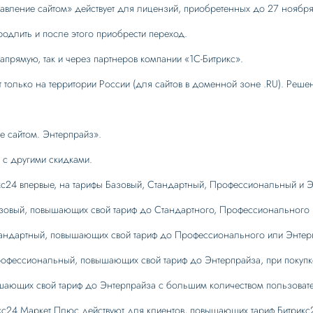
авление сайтом» действует для лицензий, приобретенных до 27 ноября
одлить и после этого приобрести переход.
напрямую, так и через партнеров компании «1С-Битрикс».
 только на территории России (для сайтов в доменной зоне .RU). Реше
е сайтом. Энтерпрайз».
 с другими скидками.
кс24 впервые, на тарифы Базовый, Стандартный, Профессиональный и Эн
азовый, повышающих свой тариф до Стандартного, Профессионального и
тандартный, повышающих свой тариф до Профессионального или Энтерпр
рофессиональный, повышающих свой тариф до Энтерпрайза, при покупке
шающих свой тариф до Энтерпрайза с большим количеством пользовател
икс24 Маркет Плюс действуют для клиентов, повышающих тариф Битрикс