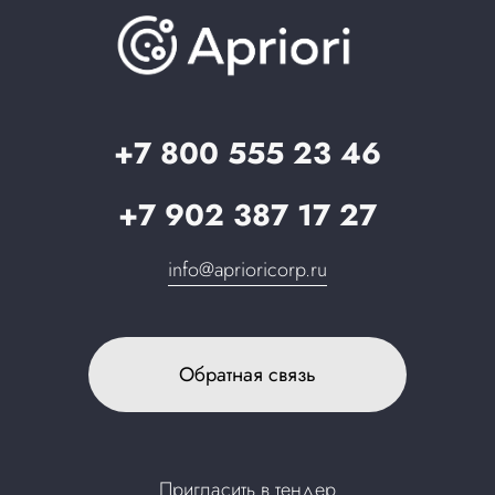
База знаний
О компании
Вопрос-ответ
Партнерам
Стать партнером
Запрос в поддержку
+7 800 555 23 46
+7 902 387 17 27
info@aprioricorp.ru
Обратная связь
Пригласить в тендер