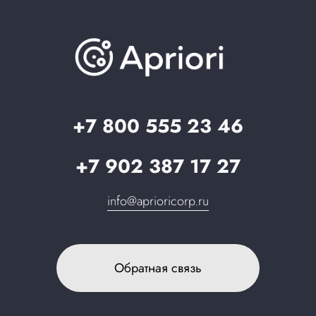
Документация
Презентации и каталоги
База знаний
О компании
Вопрос-ответ
Партнерам
Стать партнером
Запрос в поддержку
+7 800 555 23 46
+7 902 387 17 27
info@aprioricorp.ru
Обратная связь