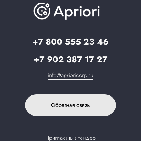
База знаний
О компании
Вопрос-ответ
Партнерам
Стать партнером
Запрос в поддержку
+7 800 555 23 46
+7 902 387 17 27
info@aprioricorp.ru
Обратная связь
Пригласить в тендер