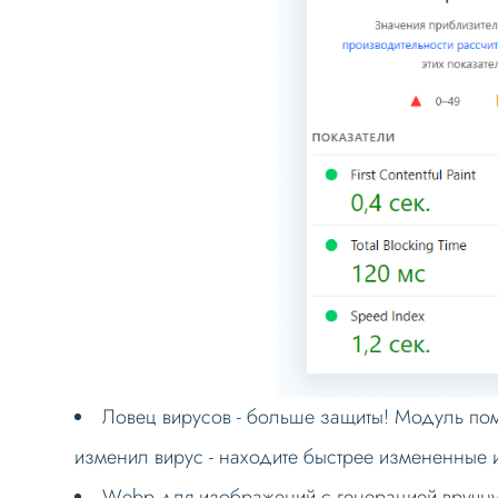
Ловец вирусов - больше защиты! Модуль пом
изменил вирус - находите быстрее измененные
Wеbp для изображений с генерацией вручн