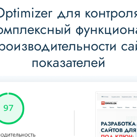
ptimizer для контрол
Комплексный функцион
роизводительности са
показателей