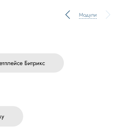
Модули
етплейсе Битрикс
ку