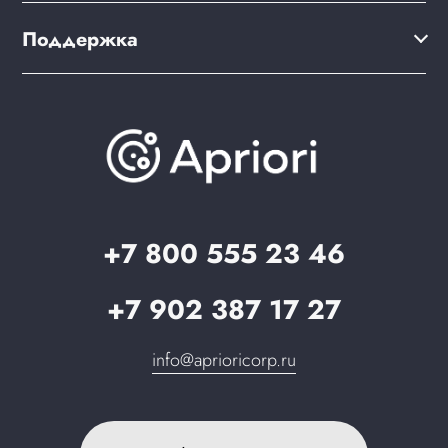
Варианты оплаты
Мультирегиональность
Дизайн интернет-магазина
Поддержка
Скидки и бонусы
PWA для сайта
Brander: подбор названия сайта
Документация
Презентации и каталоги
База знаний
О компании
Вопрос-ответ
Партнерам
Стать партнером
Запрос в поддержку
+7 800 555 23 46
+7 902 387 17 27
info@aprioricorp.ru