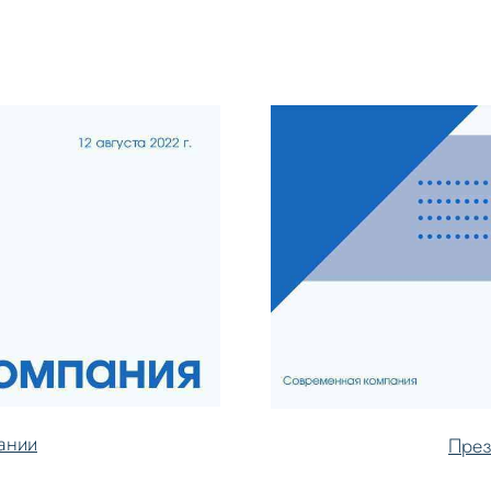
ании
През