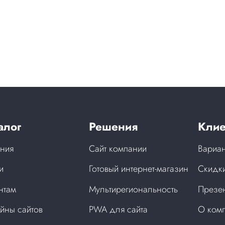
алог
Решения
Клие
ния
Сайт компании
Вариан
и
Готовый интернет-магазин
Скидки
нтам
Мультирегиональность
Презен
йны сайтов
PWA для сайта
О ком