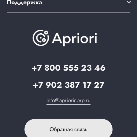
Поддержка
Скидки и бонусы
PWA для сайта
Brander: подбор названия сайта
Документация
Презентации и каталоги
База знаний
О компании
Вопрос-ответ
Партнерам
Стать партнером
Запрос в поддержку
+7 800 555 23 46
+7 902 387 17 27
info@aprioricorp.ru
Обратная связь